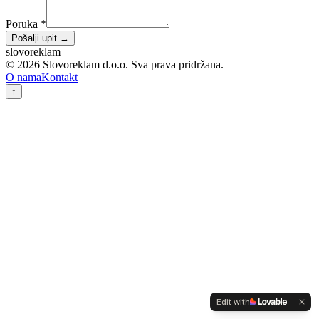
Poruka
*
Pošalji upit →
slovo
reklam
©
2026
Slovoreklam d.o.o. Sva prava pridržana.
O nama
Kontakt
↑
Edit with