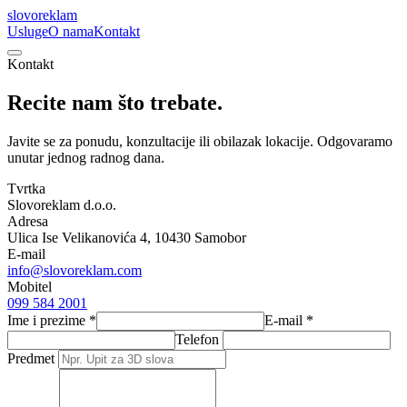
slovo
reklam
Usluge
O nama
Kontakt
Kontakt
Recite nam
što trebate.
Javite se za ponudu, konzultacije ili obilazak lokacije. Odgovaramo
unutar jednog radnog dana.
Tvrtka
Slovoreklam d.o.o.
Adresa
Ulica Ise Velikanovića 4, 10430 Samobor
E-mail
info@slovoreklam.com
Mobitel
099 584 2001
Ime i prezime
*
E-mail
*
Telefon
Predmet